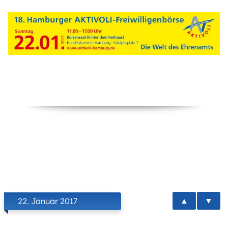
▲
▼
22. Januar 2017