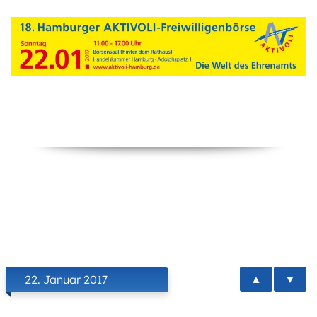
▲
▼
22. Januar 2017