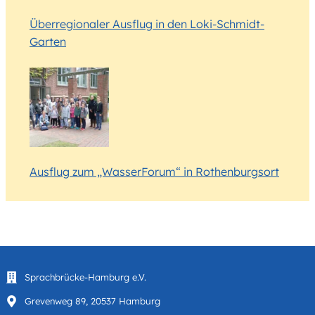
Überregionaler Ausflug in den Loki-Schmidt-
Garten
Ausflug zum „WasserForum“ in Rothenburgsort
Sprachbrücke-Hamburg e.V.
Grevenweg 89, 20537 Hamburg