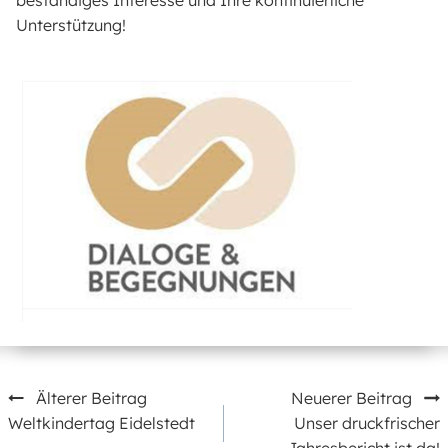
beständiges Interesse und Ihre kontinuierliche
Unterstützung!
Beitragsnavigation
Älterer Beitrag
Neuerer Beitrag
Weltkindertag Eidelstedt
Unser druckfrischer