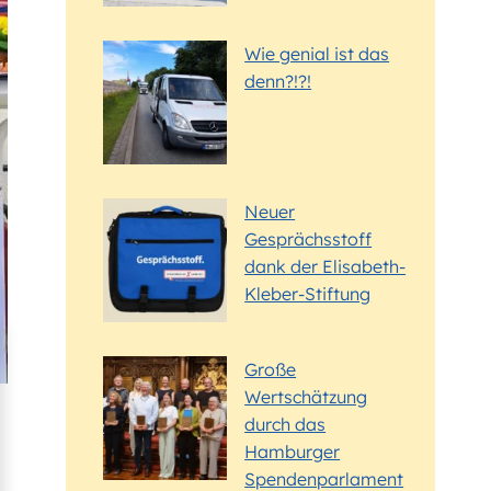
Wie genial ist das
denn?!?!
Neuer
Gesprächsstoff
dank der Elisabeth-
Kleber-Stiftung
Große
Wertschätzung
durch das
Hamburger
Spendenparlament