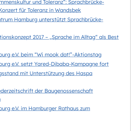
ommenskultur und Toleranz“: Sprachbrücke-
Konzert für Toleranz in Wandsbek
entrum Hamburg unterstützt Sprachbrücke-
onskonzept 2017 – „Sprache im Alltag“ als Best
rg e.V. beim “Wi mook dat!”-Aktionstag
rg e.V. setzt Yared-Dibaba-Kampagne fort
gsstand mit Unterstützung des Haspa
iederzeitschrift der Baugenossenschaft
n
urg e.V. im Hamburger Rathaus zum